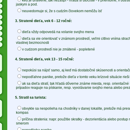
keď je unavené, tak nezaspí - hľadá si útočište - v priehlbine, v bútľ
jaskyni a pod.
neuvedomuje si, že s cudzím človekom nemôžu ísť
3. Stratené dieťa, vek 6 - 12 ročné:
dieťa vždy odpovedá na volanie svojho mena
dieťa sa vie orientovať v známom prostredí, veľmi citlivo vníma strac
vlastnej bezmocnosti
v cudzom prostredí nie je zmätené - popletené
4. Stratené dieťa, vek 13 - 15 ročné:
nepokúsi sa nájsť samo, aj keď má dostatočné skúsenosti a orienta
nepodľahne panike, pretože dieťa v tomto veku krízové situácie rieši
ak sa dieťa stratí, tak hľadá dôverne známe miesta, resp. orientačné
prípadov reaguje na pískanie, resp. vyvolávanie svojho mena alebo pre
5. Stratil sa turista:
obvykle sa nespolieha na chodníky v danej lokalite, pretože má pre
kompas
príčina stratenia: napr. použitie skratky - dezorientácia alebo postu
smerom