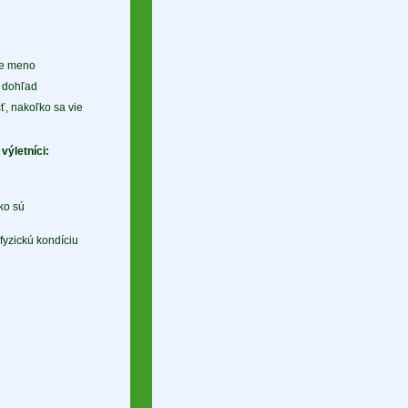
je meno
o dohľad
, nakoľko sa vie
výletníci:
ko sú
fyzickú kondíciu