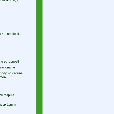
avom strome, v
h z osamelosti a
čné schopnosti
 racionálne
 body, vo väčšine
zývky
snú mapu a
p nesprávnym