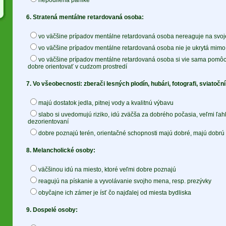
nepodlieha panike
6. Stratená mentálne retardovaná osoba:
vo väčšine prípadov mentálne retardovaná osoba nereaguje na svo
vo väčšine prípadov mentálne retardovaná osoba nie je ukrytá mim
vo väčšine prípadov mentálne retardovaná osoba si vie sama pomôcť
dobre orientovať v cudzom prostredí
7. Vo všeobecnosti: zberači lesných plodín, hubári, fotografi, sviatoční 
majú dostatok jedla, pitnej vody a kvalitnú výbavu
slabo si uvedomujú riziko, idú zväčša za dobrého počasia, veľmi ľah
dezorientovaní
dobre poznajú terén, orientačné schopnosti majú dobré, majú dobrú 
8. Melancholické osoby:
väčšinou idú na miesto, ktoré veľmi dobre poznajú
reagujú na pískanie a vyvolávanie svojho mena, resp. prezývky
obyčajne ich zámer je ísť čo najďalej od miesta bydliska
9. Dospelé osoby: