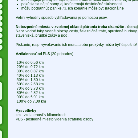
pokúsia sa nájsť samy, aj keď nemajú dostatočné skúsenosti
môžu podľahnúť panike, t.j. ich konanie môže byť iracionálne
Veľmi výhodný spôsob vyhľadávania je pomocou psov.
Nebezpečné miesta v zvolenej oblasti pátrania treba okamžite - čo naj
Napr. vodné toky, vodné plochy, cesty, železničné trate, opustené budov
staveniská, prudké zrázy a pod.
Pískanie, resp. vyvolávanie ich mena alebo prezývky môže byť úspešné!
Vzdialenosť od PLS
(20 prípadov):
10% do 0.56 km
20% do 0.72 km
30% do 0.87 km
40% do 1.13 km
50% do 1.80 km
60% do 2.68 km
70% do 3.73 km
80% do 4.82 km
90% do 5.91 km
100% do 7.00 km
Vysvetlivky:
km - vzdialenosť v kilometroch
PLS - posledné miesto videnia stratenej osoby