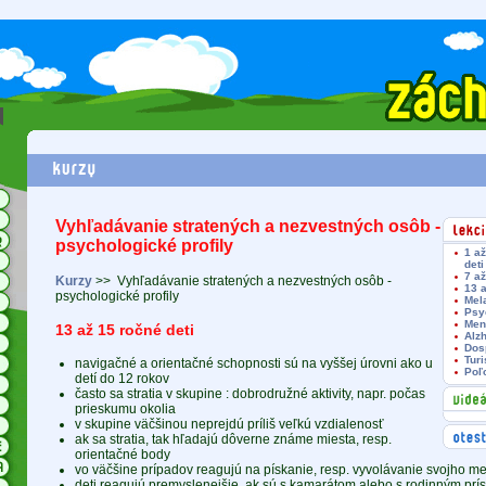
Vyhľadávanie stratených a nezvestných osôb -
psychologické profily
1 až
deti
7 až
Kurzy
>>
Vyhľadávanie stratených a nezvestných osôb -
13 a
psychologické profily
Mel
Psy
Men
13 až 15 ročné deti
Alz
Dos
Turi
navigačné a orientačné schopnosti sú na vyššej úrovni ako u
Poľ
detí do 12 rokov
často sa stratia v skupine : dobrodružné aktivity, napr. počas
prieskumu okolia
v skupine väčšinou neprejdú príliš veľkú vzdialenosť
ak sa stratia, tak hľadajú dôverne známe miesta, resp.
orientačné body
vo väčšine prípadov reagujú na pískanie, resp. vyvolávanie svojho m
deti reagujú premyslenejšie, ak sú s kamarátom alebo s rodinným pr