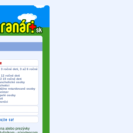
 3 ročné deti, 3 až 6 ročné
 12 ročné deti
ž 15 ročné deti
ancholické osoby
chotici
tálne retardované osoby
heimer
pelé osoby
sti
ovníci
ena alebo prezývky
íslušníkom - súrodencom