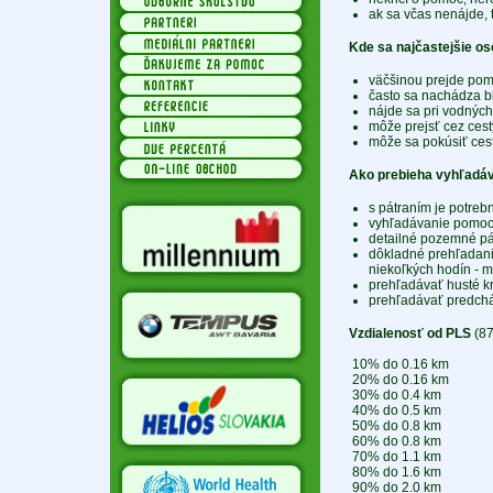
ak sa včas nenájde, 
Kde sa najčastejšie o
väčšinou prejde pom
často sa nachádza bl
nájde sa pri vodných 
môže prejsť cez cesty
môže sa pokúsiť ces
Ako prebieha vyhľadá
s pátraním je potreb
vyhľadávanie pomoco
detailné pozemné pá
dôkladné prehľadani
niekoľkých hodín - m
prehľadávať husté kr
prehľadávať predchá
Vzdialenosť od PLS
(87
10% do 0.16 km
20% do 0.16 km
30% do 0.4 km
40% do 0.5 km
50% do 0.8 km
60% do 0.8 km
70% do 1.1 km
80% do 1.6 km
90% do 2.0 km