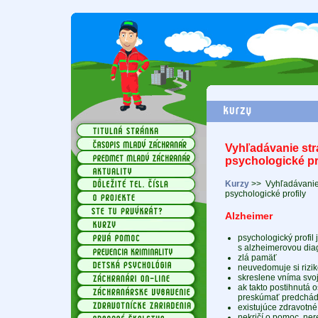
Vyhľadávanie str
psychologické pr
Kurzy
>>
Vyhľadávanie
psychologické profily
Alzheimer
psychologický profil 
s alzheimerovou di
zlá pamäť
neuvedomuje si rizik
skreslene vníma svoj
ak takto postihnutá o
preskúmať predchádz
existujúce zdravotné
nekričí o pomoc, ne