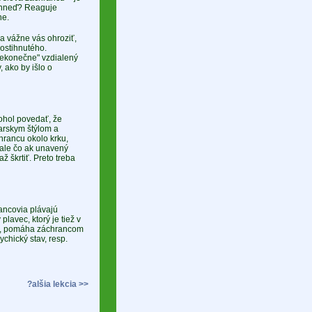
 hneď? Reaguje
ne.
a vážne vás ohroziť,
ostihnutého.
nekonečne" vzdialený
 ako by išlo o
ohol povedať, že
arskym štýlom a
hrancu okolo krku,
 ale čo ak unavený
ž škrtiť. Preto treba
ancovia plávajú
avec, ktorý je tiež v
dze, pomáha záchrancom
chický stav, resp.
?alšia lekcia >>