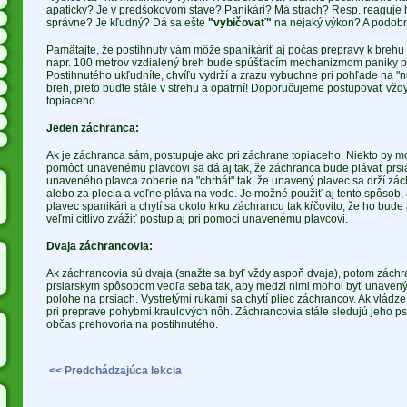
apatický? Je v predšokovom stave? Panikári? Má strach? Resp. reaguje
správne? Je kľudný? Dá sa ešte
"vybičovať"
na nejaký výkon? A podob
Pamätajte, že postihnutý vám môže spanikáriť aj počas prepravy k brehu 
napr. 100 metrov vzdialený breh bude spúšťacím mechanizmom paniky p
Postihnutého ukľudníte, chvíľu vydrží a zrazu vybuchne pri pohľade na "
breh, preto buďte stále v strehu a opatrní! Doporučujeme postupovať vždy,
topiaceho.
Jeden záchranca:
Ak je záchranca sám, postupuje ako pri záchrane topiaceho. Niekto by m
pomôcť unavenému plavcovi sa dá aj tak, že záchranca bude plávať prsi
unaveného plavca zoberie na "chrbát" tak, že unavený plavec sa drží zác
alebo za plecia a voľne pláva na vode. Je možné použiť aj tento spôsob,
plavec spanikári a chytí sa okolo krku záchrancu tak kŕčovito, že ho bude a
veľmi citlivo zvážiť postup aj pri pomoci unavenému plavcovi.
Dvaja záchrancovia:
Ak záchrancovia sú dvaja (snažte sa byť vždy aspoň dvaja), potom záchr
prsiarskym spôsobom vedľa seba tak, aby medzi nimi mohol byť unavený pl
polohe na prsiach. Vystretými rukami sa chytí pliec záchrancov. Ak vlá
pri preprave pohybmi kraulových nôh. Záchrancovia stále sledujú jeho psy
občas prehovoria na postihnutého.
<< Predchádzajúca lekcia