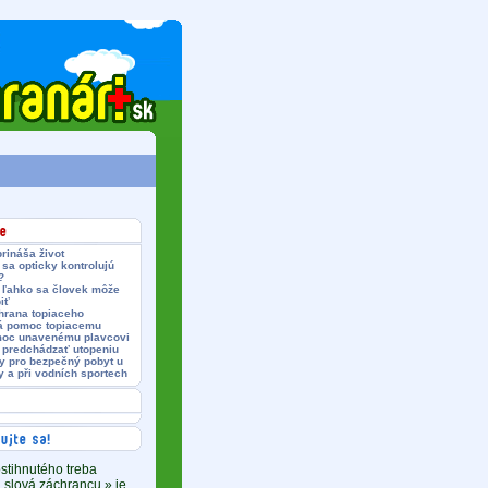
rináša život
sa opticky kontrolujú
?
 ľahko sa človek môže
iť
hrana topiaceho
á pomoc topiacemu
oc unavenému plavcovi
 predchádzať utopeniu
y pro bezpečný pobyt u
 a při vodních sportech
ostihnutého treba
 slová záchrancu » je