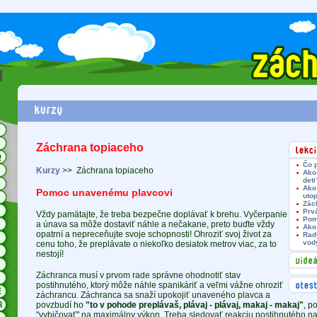
Záchrana topiaceho
Čo p
Kurzy
>>
Záchrana topiaceho
Ako 
deti
Ako
Pomoc unavenému plavcovi
utop
Zác
Prv
Vždy pamätajte, že treba bezpečne doplávať k brehu. Vyčerpanie
Pom
a únava sa môže dostaviť náhle a nečakane, preto buďte vždy
Ako
opatrní a nepreceňujte svoje schopnosti! Ohroziť svoj život za
Rad
vody
cenu toho, že preplávate o niekoľko desiatok metrov viac, za to
nestojí!
Záchranca musí v prvom rade správne ohodnotiť stav
postihnutého, ktorý môže náhle spanikáriť a veľmi vážne ohroziť
záchrancu. Záchranca sa snaží upokojiť unaveného plavca a
povzbudí ho
"to v pohode preplávaš, plávaj - plávaj, makaj - makaj"
, p
"vybičovať" na maximálny výkon. Treba sledovať reakciu postihnutého na