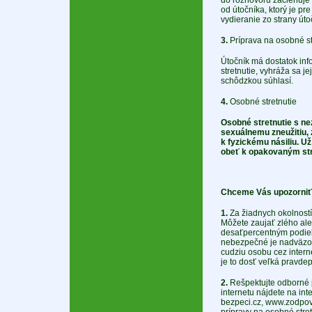
do rozhovoru začleňuje
od útočníka, ktorý je p
vydieranie zo strany úto
3.
Príprava na osobné st
Útočník má dostatok inf
stretnutie, vyhráža sa j
schôdzkou súhlasí.
4.
Osobné stretnutie
Osobné stretnutie s n
sexuálnemu zneužitiu, z
k fyzickému násiliu. U
obeť k opakovaným str
Chceme Vás upozorniť
1.
Za žiadnych okolností
Môžete zaujať zlého ale
desaťpercentným podiel
nebezpečné je nadväzova
cudziu osobu cez interne
je to dosť veľká pravdep
2.
Rešpektujte odborné p
internetu nájdete na in
bezpeci.cz, www.zodpoved