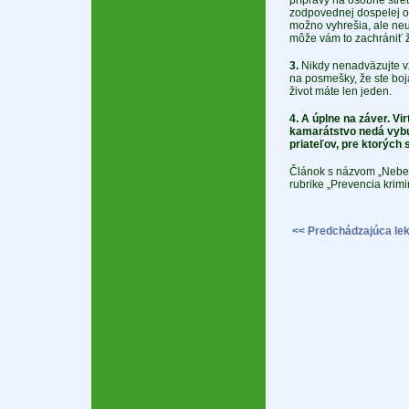
prípravy na osobné stret
zodpovednej dospelej os
možno vyhrešia, ale neu
môže vám to zachrániť ž
3.
Nikdy nenadväzujte v
na posmešky, že ste boj
život máte len jeden.
4. A úplne na záver. V
kamarátstvo nedá vybu
priateľov, pre ktorých s
Článok s názvom „Nebez
rubrike „Prevencia krimin
<< Predchádzajúca lek