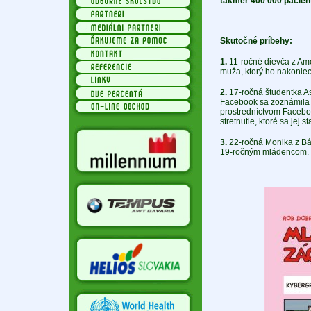
takmer 400 000 pacient
Skutočné príbehy:
1.
11-ročné dievča z Ame
muža, ktorý ho nakoniec
2.
17-ročná študentka As
Facebook sa zoznámila s
prostredníctvom Facebo
stretnutie, ktoré sa jej s
3.
22-ročná Monika z Bán
19-ročným mládencom. D