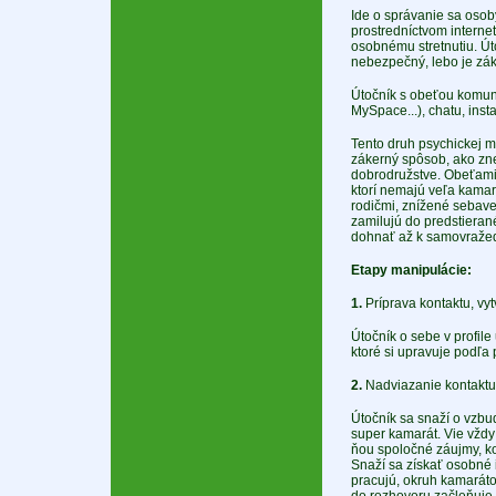
Ide o správanie sa osoby
prostredníctvom interne
osobnému stretnutiu. Úto
nebezpečný, lebo je zák
Útočník s obeťou komuni
MySpace...), chatu, inst
Tento druh psychickej m
zákerný spôsob, ako zneu
dobrodružstve. Obeťami 
ktorí nemajú veľa kamar
rodičmi, znížené sebave
zamilujú do predstierané
dohnať až k samovraže
Etapy manipulácie:
1.
Príprava kontaktu, vytv
Útočník o sebe v profil
ktoré si upravuje podľa 
2.
Nadviazanie kontaktu
Útočník sa snaží o vzbu
super kamarát. Vie vždy
ňou spoločné záujmy, ko
Snaží sa získať osobné 
pracujú, okruh kamaráto