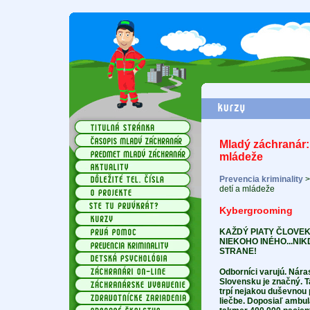
Mladý záchranár: 
mládeže
Prevencia kriminality
detí a mládeže
Kybergrooming
KAŽDÝ PIATY ČLOVEK
NIEKOHO INÉHO...NIK
STRANE!
Odborníci varujú. Nár
Slovensku je značný. 
trpí nejakou duševnou
liečbe. Doposiaľ ambul