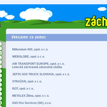
Millennium 000, spol. s r. o.
WEBGLOBE, spol. s r. o.
AIR TRANSPORT EUROPE, spol. s r. o.
Letecká záchranná zdravotná služba
JEFTA SOS TRUCK SLOVAKIA, spol. s r. o.
STRAŽAN, spol. s r. o.
ROT, spol. s r. o.
METALEX Žilina, spol. s r. o.
G4S Fire Services (SK), s.r.o.