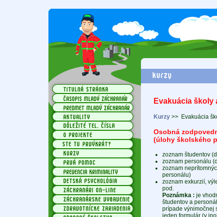
Evakuácia školy a
Kurzy
>>
Evakuácia ško
Osobná zodpovedno
(úlohy školského p
zoznam študentov (
zoznam personálu (
zoznam neprítomných 
personálu)
zoznam exkurzií, výl
pod.
Poznámka :
je vhod
študentov a personál
prípade výnimočnej s
jeden formulár (v ino