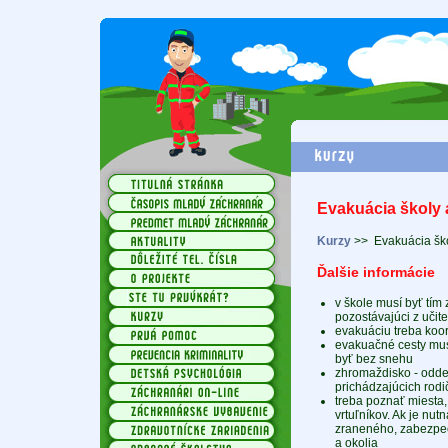
Evakuácia školy a
Kurzy
>>
Evakuácia ško
Ďalšie informácie
v škole musí byť tím 
pozostávajúci z učit
evakuáciu treba koord
evakuačné cesty mus
byť bez snehu
zhromaždisko - oddel
prichádzajúcich rodi
treba poznať miesta,
vrtuľníkov. Ak je nut
zraneného, zabezpeč
a okolia