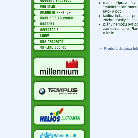
máme pripravené vho
"zviditeľnenie" smeru
látok a pod.
taktiež treba mať pri
záchranárskych tímov
plány nemôžu byť pos
zamestnancom. Plán
mieste.
<< Predchádzajúca lek