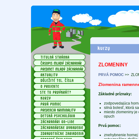
ZLOMENINY
PRVÁ POMOC
>>
ZLO
Zlomenina ramenne
Základné príznaky:
zodpovedajúca horná 
silná bolesť, ktorá 
miesto zlomeniny je c
opuch
Prvá pomoc:
znehybnenie hornej 