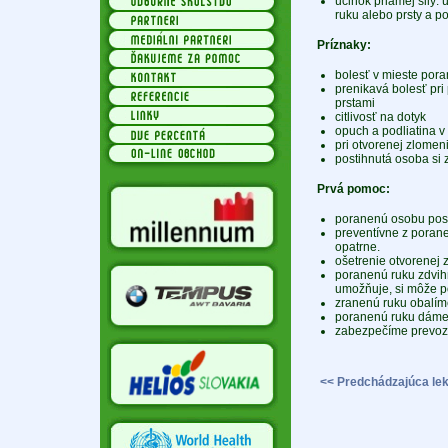
účinok priamej sily:
ruku alebo prsty a po
Príznaky:
bolesť v mieste por
prenikavá bolesť pr
prstami
citlivosť na dotyk
opuch a podliatina v
pri otvorenej zlomen
postihnutá osoba si
Prvá pomoc:
poranenú osobu po
preventívne z porane
opatrne.
ošetrenie otvorenej 
poranenú ruku zdvih
umožňuje, si môže po
zranenú ruku obalím
poranenú ruku dáme d
zabezpečíme prevoz
<< Predchádzajúca lek