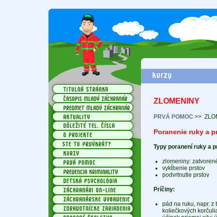
ZLOMENINY
PRVÁ POMOC
>>
ZLO
Poranenie ruky a p
Typy poranení ruky a p
zlomeniny: zatvorené
vykĺbenie prstov
podvrtnutie prstov
Príčiny:
pád na ruku, napr. z b
koliečkových korčuli