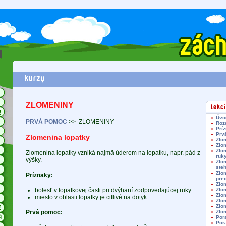
ZLOMENINY
Úvo
PRVÁ POMOC
>>
ZLOMENINY
Roz
Prí
Prv
Zlomenina lopatky
Zlo
Zlo
Zlom
Zlomenina lopatky vzniká najmä úderom na lopatku, napr. pád z
ruk
výšky.
Zlom
ste
Zlom
Príznaky:
pre
Zlo
bolesť v lopatkovej časti pri dvýhaní zodpovedajúcej ruky
Zlo
Zlo
miesto v oblasti lopatky je citlivé na dotyk
Zlo
Zlo
Prvá pomoc:
Zlo
Por
Por