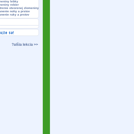
meniny lebky
meniny rebier
trenie otvorenej zlomeniny
anenie nohy a prstov
anenie ruky a prstov
?alšia lekcia >>