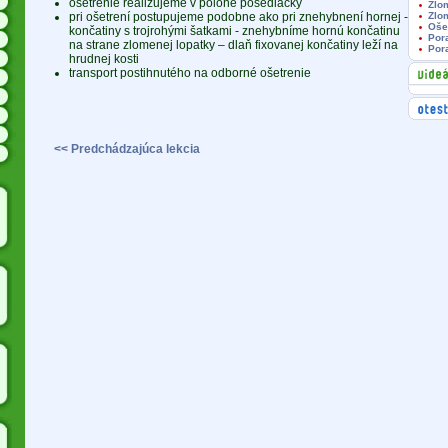
ošetrenie realizujeme v polohe posediačky
Zlo
pri ošetrení postupujeme podobne ako pri znehybnení hornej -
Zlo
Oše
končatiny s trojrohými šatkami - znehybníme hornú končatinu
Por
na strane zlomenej lopatky – dlaň fixovanej končatiny leží na
Por
hrudnej kosti
transport postihnutého na odborné ošetrenie
<< Predchádzajúca lekcia