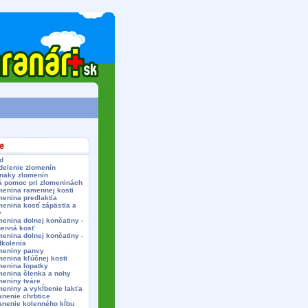
d
delenie zlomenín
znaky zlomenín
á pomoc pri zlomeninách
menina ramennej kosti
menina predlaktia
enina kostí zápästia a
y
enina dolnej končatiny -
henná kosť
enina dolnej končatiny -
dkolenia
meniny panvy
menina kľúčnej kosti
menina lopatky
menina členka a nohy
meniny tváre
meniny a vykĺbenie lakťa
anenie chrbtice
anenie kolenného kĺbu