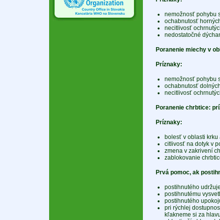
nemožnosť pohybu s
ochabnutosť horných
necitlivosť ochrnutých
nedostatočné dýchan
Poranenie miechy v obla
Príznaky:
nemožnosť pohybu s
ochabnutosť dolných
necitlivosť ochrnutých
Poranenie chrbtice: p
Príznaky:
bolesť v oblasti krku
citlivosť na dotyk v 
zmena v zakrivení ch
zablokovanie chrbtic
Prvá pomoc, ak postihn
postihnutého udržuje
postihnutému vysvetl
postihnutého upoko
pri rýchlej dostupnos
kľakneme si za hlavu