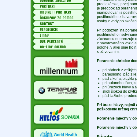
predlekárskej prvej pomo
je predpoklad poranenia
manipulovaní s postihnu
postihnutého z havarova
osoby z vody po skočení
Pri podozrení na poran
postihnutého nedvíhame
záchrancu neohrozuje o
z havarovaného vozidla,
polohe, v akej sme ho 
s oživovaním.
Poranenie chrbtice do
pri pádoch z veľkých 
paragliding, pád z l
pád z koňa, bicykla p
pri autonehodách, k
pri úrazoch hlavy a t
skok šipkou do plytk
pád ťažkého predmetu
Pri úraze hlavy, najmä
poškodenie krčnej chrb
Poranenie miechy v obl
Poranenie miechy v obl
Príznaky: