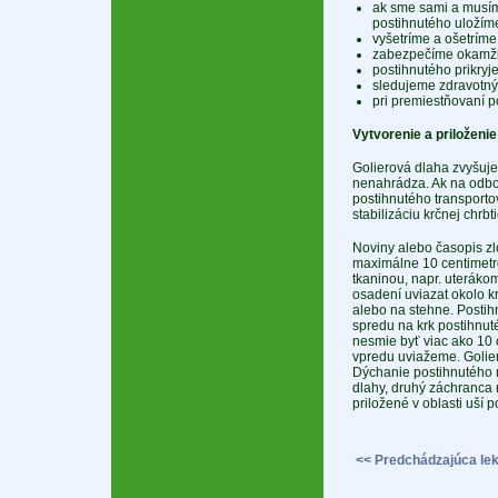
ak sme sami a musíme
postihnutého uložíme
vyšetríme a ošetríme
zabezpečíme okamžit
postihnutého prikry
sledujeme zdravotný
pri premiestňovaní p
Vytvorenie a priloženie
Golierová dlaha zvyšuje 
nenahrádza. Ak na odb
postihnutého transporto
stabilizáciu krčnej chr
Noviny alebo časopis zl
maximálne 10 centimetr
tkaninou, napr. uteráko
osadení uviazat okolo k
alebo na stehne. Postih
spredu na krk postihnut
nesmie byť viac ako 10 
vpredu uviažeme. Golie
Dýchanie postihnutého n
dlahy, druhý záchranca n
priložené v oblasti uší
<< Predchádzajúca lek