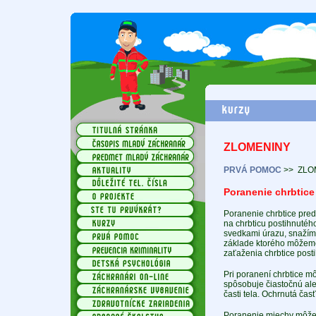
ZLOMENINY
PRVÁ POMOC
>>
ZLO
Poranenie chrbtice
Poranenie chrbtice pre
na chrbticu postihnutého
svedkami úrazu, snažím
základe ktorého môžeme
zaťaženia chrbtice posti
Pri poranení chrbtice m
spôsobuje čiastočnú aleb
časti tela. Ochrnutá časť 
Poranenie miechy môže 