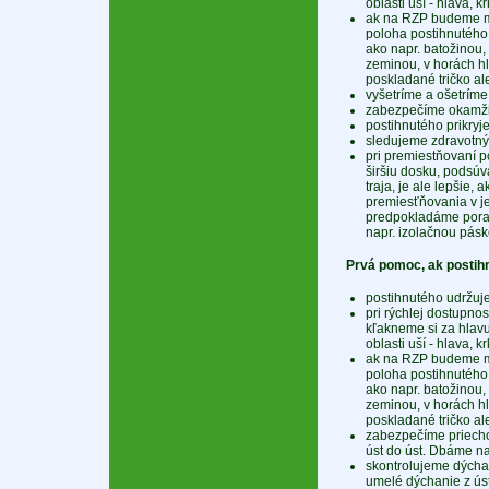
oblasti uší - hlava, kr
ak na RZP budeme mus
poloha postihnutého 
ako napr. batožinou,
zeminou, v horách h
poskladané tričko al
vyšetríme a ošetríme
zabezpečíme okamžit
postihnutého prikry
sledujeme zdravotný
pri premiestňovaní p
širšiu dosku, podsúv
traja, je ale lepšie,
premiesťňovania v je
predpokladáme poran
napr. izolačnou pásk
Prvá pomoc, ak postihn
postihnutého udržuje
pri rýchlej dostupnos
kľakneme si za hlavu
oblasti uší - hlava, kr
ak na RZP budeme mus
poloha postihnutého 
ako napr. batožinou,
zeminou, v horách h
poskladané tričko al
zabezpečíme priecho
úst do úst. Dbáme na
skontrolujeme dýchan
umelé dýchanie z úst