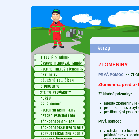
ZLOMENINY
PRVÁ POMOC
>>
ZLO
Zlomenina predlakt
Základné príznaky:
miesto zlomeniny je c
predlaktie môže byť 
postihnutý si podopi
Prvá pomoc:
znehybnenie hornej k
prikladáme zo spodne