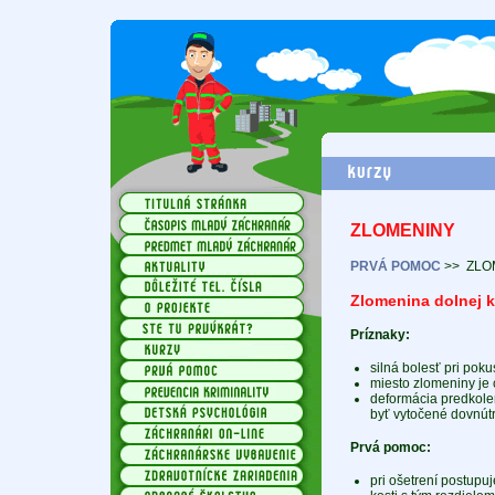
ZLOMENINY
PRVÁ POMOC
>>
ZLO
Zlomenina dolnej k
Príznaky:
silná bolesť pri pok
miesto zlomeniny je c
deformácia predkolen
byť vytočené dovnút
Prvá pomoc:
pri ošetrení postup