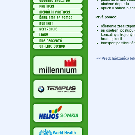
otočené dopredu
opuch v oblasti plec
Prvá pomoc:
ošetrenie zrealizuj
pri ošetrení postup
končatiny s trojrohým
hrudnej kosti
transport postihnuté
<< Predchádzajúca lek