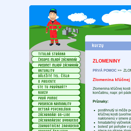
ZLOMENINY
PRVÁ POMOC
>>
ZLO
Zlomenina kľúčnej 
Zlomenina kľúčnej kosti
končatinu, napr. pri páde
Príznaky:
postihnutý si môže p
kľúčnej kosti (uvoľn
naklonenú v smere p
hmatateľný výčnelok 
bolesť pri pohybe v p
plece na strane zlom